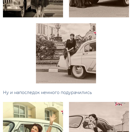
Ну и напоследок немного подурачились