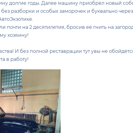
ину долгие годы. Далее машину приобрёл новый собс
ез разборки и особых заморочек и буквально через 
АвтоЭкзотике.
и почти на 2 десятилетия, бросив её гнить на загород
му хозяину!
увства! И без полной реставрации тут увы не обойдётс
а в работу!