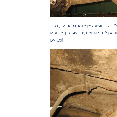
На днище много ржавчины… Отк
магистралях – тут они ещё род
руках!