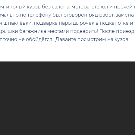
очти голый кузов без салона, мотора, стёкол и проче
начально по телефону был оговорен ряд работ: замена
 шпаклёвки, подварка пары дырочек в подкапотке и 
 крышки багажника местами подварить! После приез
ут точно не обойдётся…Давайте посмотрим на кузов!