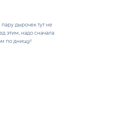
 пару дырочек тут не
ед этим, надо сначала
ам по днищу!