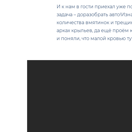
И к нам в гости приехал уже п
задача – доразобрать авто!Из
количества вмятинок и трещин
арках крыльев, да ещё проём
и поняли, что малой кровью т