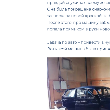
правдой служила своему хозя
Она была покрашена снаружи б
засверкала новой краской на 
После этого, про машину забыл
попала прямиком в руки ново
Задача по авто – привести в ч
Вот какой машина была принят