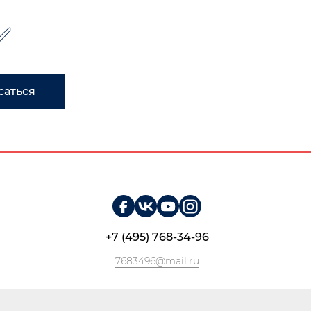
✅
саться
+7 (495) 768-34-96
7683496@mail.ru