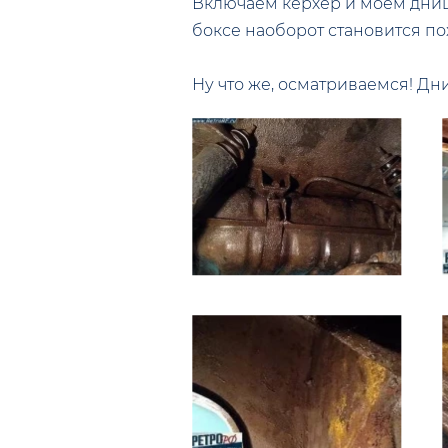
Включаем кёрхер и моем днище
боксе наоборот становится пох
Ну что же, осматриваемся! Дн