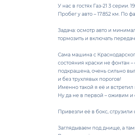
У нас в гостях Газ-21 3 серии. 
Пробег у авто – 17.852 км. По 
Задача: осмотр авто и минимал
тормозить и включать передачи
Сама машина с Краснодарского
состояния краски не фонтан – 
подкрашена, очень сильно выг
и без трухлявых порогов!
Именно такой я её и встретил 
Ну да не в первой – оживим и 
Привезли её в бокс, сгрузили 
Заглядываем под днище, а там