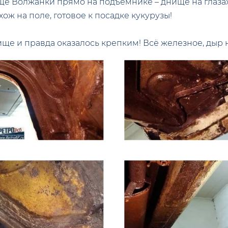
 Волжанки прямо на подъёмнике – днище на глазах с
ож на поле, готовое к посадке кукурузы!
ище и правда оказалось крепким! Всё железное, дыр 