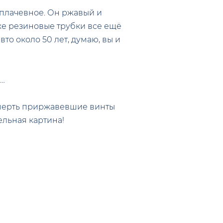
 плачевное. Он ржавый и
кже резиновые трубки все ещё
то около 50 лет, думаю, вы и
а…
смерть приржавевшие винты
ельная картина!