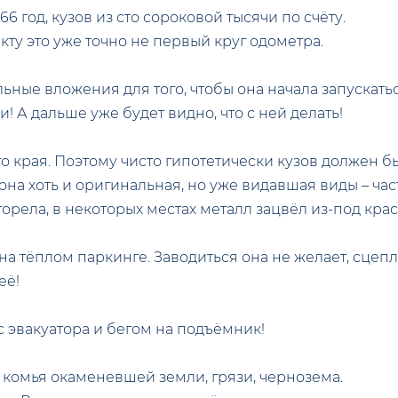
1966 год, кузов из сто сороковой тысячи по счёту.
факту это уже точно не первый круг одометра.
ьные вложения для того, чтобы она начала запускатьс
! А дальше уже будет видно, что с ней делать!
 края. Поэтому чисто гипотетически кузов должен б
она хоть и оригинальная, но уже видавшая виды – час
орела, в некоторых местах металл зацвёл из-под кра
на тёплом паркинге. Заводиться она не желает, сцепл
её!
с эвакуатора и бегом на подъёмник!
 комья окаменевшей земли, грязи, чернозема.