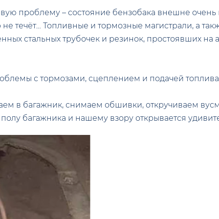
рвую проблему – состояние бензобака внешне очень
ор не течёт… Топливные и тормозные магистрали, а та
нных стальных трубочек и резинок, простоявших на ав
проблемы с тормозами, сцеплением и подачей топлив
заем в багажник, снимаем обшивки, откручиваем ву
 полу багажника и нашему взору открывается удивит