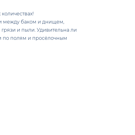
 количествах!
и между баком и днищем,
 грязи и пыли. Удивительна ли
км по полям и просёлочным